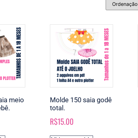
aia meio
Molde 150 saia godê
ebê.
total.
R$
15.00