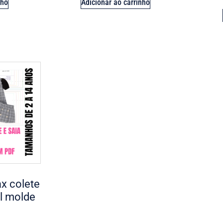
nho
Adicionar ao carrinho
x colete
il molde