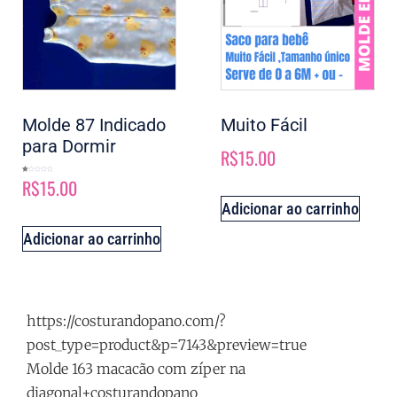
Molde 87 Indicado
Muito Fácil
para Dormir
R$
15.00
R$
15.00
Avaliação
1.00
de
5
Adicionar ao carrinho
Adicionar ao carrinho
https://costurandopano.com/?
post_type=product&p=7143&preview=true
Molde 163 macacão com zíper na
diagonal+costurandopano